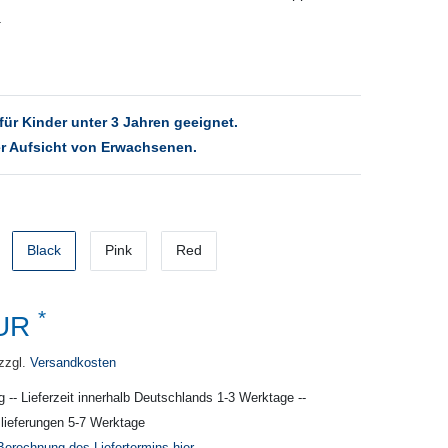
.
für Kinder unter 3 Jahren geeignet.
r Aufsicht von Erwachsenen.
Black
Pink
Red
*
EUR
zzgl.
Versandkosten
g -- Lieferzeit innerhalb Deutschlands 1-3 Werktage --
slieferungen 5-7 Werktage
Berechnung des Liefertermins hier