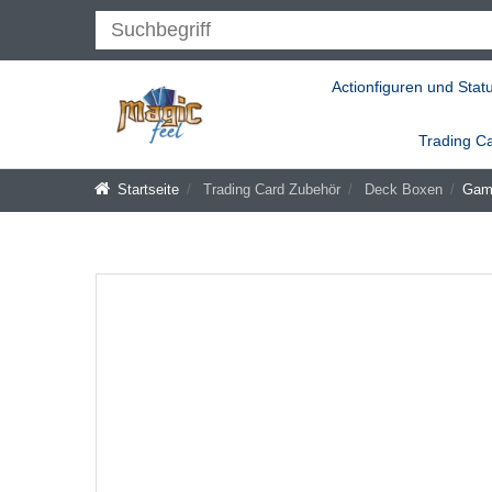
Actionfiguren und Stat
Trading C
Startseite
Trading Card Zubehör
Deck Boxen
Game