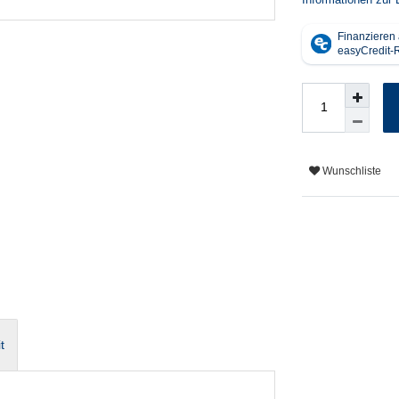
Wunschliste
t