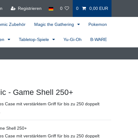
en
Registrieren
0
0
0,00 EUR
omic Zubehör
Magic the Gathering
Pokemon
ren
Tabletop-Spiele
Yu-Gi-Oh
B-WARE
c - Game Shell 250+
es Case mit verstärktem Griff für bis zu 250 doppelt
.
e Shell 250+
es Case mit verstärktem Griff für bis zu 250 doppelt