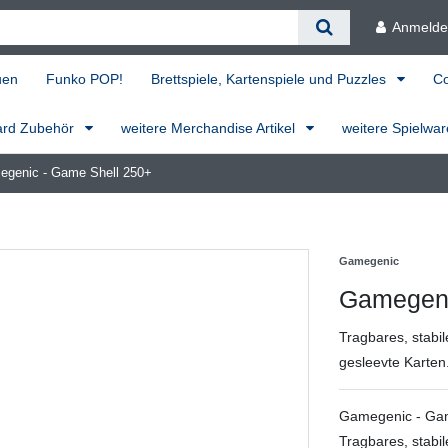
Anmeld
uen
Funko POP!
Brettspiele, Kartenspiele und Puzzles
C
ard Zubehör
weitere Merchandise Artikel
weitere Spielwa
genic - Game Shell 250+
Gamegenic
Gamegeni
Tragbares, stabil
gesleevte Karten
Gamegenic - Gam
Tragbares, stabil