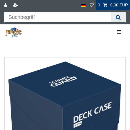
0
0,00 EUR
☰