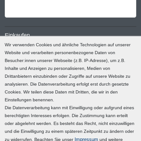
Einkaufen
Wir verwenden Cookies und ähnliche Technologien auf unserer
Zahlung und Versand
Website und verarbeiten personenbezogene Daten von
Besucher:innen unserer Webseite (z.B. IP-Adresse), um z.B.
Widerrufsrecht
Inhalte und Anzeigen zu personalisieren, Medien von
Warenkorb
Drittanbietern einzubinden oder Zugriffe auf unsere Website zu
Zur Kasse
analysieren. Die Datenverarbeitung erfolgt erst durch gesetzte
Mein Konto
Cookies. Wir teilen diese Daten mit Dritten, die wir in den
Einstellungen benennen.
Die Datenverarbeitung kann mit Einwilligung oder aufgrund eines
Registrieren
berechtigten Interesses erfolgen. Die Zustimmung kann erteilt
Login
oder abgelehnt werden. Es besteht das Recht, nicht einzuwilligen
und die Einwilligung zu einem späteren Zeitpunkt zu ändern oder
Vertrag widerrufen
Impressum
zu widerrufen. Beachten Sie unser
und weitere