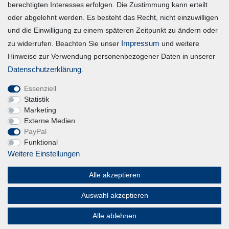
berechtigten Interesses erfolgen. Die Zustimmung kann erteilt
Login
oder abgelehnt werden. Es besteht das Recht, nicht einzuwilligen
und die Einwilligung zu einem späteren Zeitpunkt zu ändern oder
Vertrag widerrufen
Impressum
zu widerrufen. Beachten Sie unser
und weitere
Hinweise zur Verwendung personenbezogener Daten in unserer
Unternehmen
Daten­schutz­erklärung
.
Essenziell
Blog
Statistik
Datenschutzerklärung
Marketing
Externe Medien
Erklärung zur Barrierefreiheit
PayPal
AGB
Funktional
Impressum
Weitere Einstellungen
Alle akzeptieren
Magic Feel
Auswahl akzeptieren
© Copyright 2026 | Alle Rechte vorbehalten.
Alle ablehnen