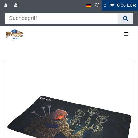
0
0,00 EUR
☰