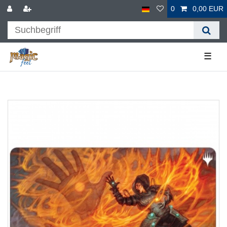
0
0,00 EUR
☰