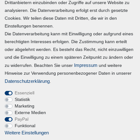
Drittanbietern einzubinden oder Zugriffe auf unsere Website zu
Zur Kasse
analysieren. Die Datenverarbeitung erfolgt erst durch gesetzte
Mein Konto
Cookies. Wir teilen diese Daten mit Dritten, die wir in den
Einstellungen benennen.
Die Datenverarbeitung kann mit Einwilligung oder aufgrund eines
Registrieren
berechtigten Interesses erfolgen. Die Zustimmung kann erteilt
Login
oder abgelehnt werden. Es besteht das Recht, nicht einzuwilligen
und die Einwilligung zu einem späteren Zeitpunkt zu ändern oder
Vertrag widerrufen
Impressum
zu widerrufen. Beachten Sie unser
und weitere
Hinweise zur Verwendung personenbezogener Daten in unserer
Unternehmen
Daten­schutz­erklärung
.
Essenziell
Blog
Statistik
Datenschutzerklärung
Marketing
Externe Medien
Erklärung zur Barrierefreiheit
PayPal
AGB
Funktional
Impressum
Weitere Einstellungen