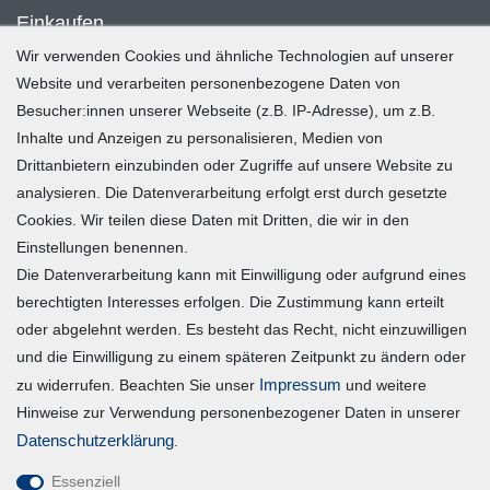
Einkaufen
Wir verwenden Cookies und ähnliche Technologien auf unserer
Zahlung und Versand
Website und verarbeiten personenbezogene Daten von
Besucher:innen unserer Webseite (z.B. IP-Adresse), um z.B.
Widerrufsrecht
Inhalte und Anzeigen zu personalisieren, Medien von
Warenkorb
Drittanbietern einzubinden oder Zugriffe auf unsere Website zu
Zur Kasse
analysieren. Die Datenverarbeitung erfolgt erst durch gesetzte
Mein Konto
Cookies. Wir teilen diese Daten mit Dritten, die wir in den
Einstellungen benennen.
Die Datenverarbeitung kann mit Einwilligung oder aufgrund eines
Registrieren
berechtigten Interesses erfolgen. Die Zustimmung kann erteilt
Login
oder abgelehnt werden. Es besteht das Recht, nicht einzuwilligen
und die Einwilligung zu einem späteren Zeitpunkt zu ändern oder
Vertrag widerrufen
Impressum
zu widerrufen. Beachten Sie unser
und weitere
Hinweise zur Verwendung personenbezogener Daten in unserer
Unternehmen
Daten­schutz­erklärung
.
Essenziell