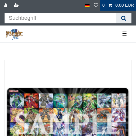
0
0,00 EUR
☰