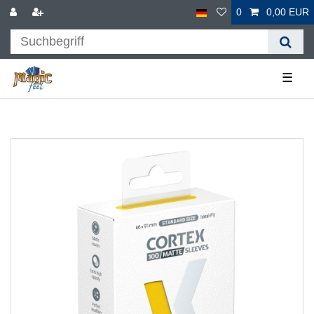
0
0,00 EUR
☰