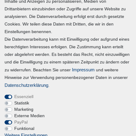
Inhalte und Anzeigen zu personalisieren, Medien von
Warenkorb
Drittanbietern einzubinden oder Zugriffe auf unsere Website zu
Zur Kasse
analysieren. Die Datenverarbeitung erfolgt erst durch gesetzte
Mein Konto
Cookies. Wir teilen diese Daten mit Dritten, die wir in den
Einstellungen benennen.
Die Datenverarbeitung kann mit Einwilligung oder aufgrund eines
Registrieren
berechtigten Interesses erfolgen. Die Zustimmung kann erteilt
Login
oder abgelehnt werden. Es besteht das Recht, nicht einzuwilligen
und die Einwilligung zu einem späteren Zeitpunkt zu ändern oder
Vertrag widerrufen
Impressum
zu widerrufen. Beachten Sie unser
und weitere
Hinweise zur Verwendung personenbezogener Daten in unserer
Unternehmen
Daten­schutz­erklärung
.
Essenziell
Blog
Statistik
Datenschutzerklärung
Marketing
Externe Medien
Erklärung zur Barrierefreiheit
PayPal
AGB
Funktional
Impressum
Weitere Einstellungen