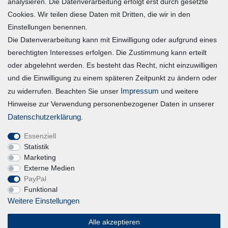
analysieren. Die Datenverarbeitung erfolgt erst durch gesetzte
Mein Konto
Cookies. Wir teilen diese Daten mit Dritten, die wir in den
Einstellungen benennen.
Die Datenverarbeitung kann mit Einwilligung oder aufgrund eines
Registrieren
berechtigten Interesses erfolgen. Die Zustimmung kann erteilt
Login
oder abgelehnt werden. Es besteht das Recht, nicht einzuwilligen
und die Einwilligung zu einem späteren Zeitpunkt zu ändern oder
Vertrag widerrufen
Impressum
zu widerrufen. Beachten Sie unser
und weitere
Hinweise zur Verwendung personenbezogener Daten in unserer
Unternehmen
Daten­schutz­erklärung
.
Essenziell
Blog
Statistik
Datenschutzerklärung
Marketing
Externe Medien
Erklärung zur Barrierefreiheit
PayPal
AGB
Funktional
Impressum
Weitere Einstellungen
Alle akzeptieren