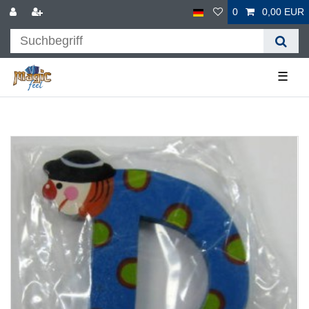
0
0,00 EUR
☰