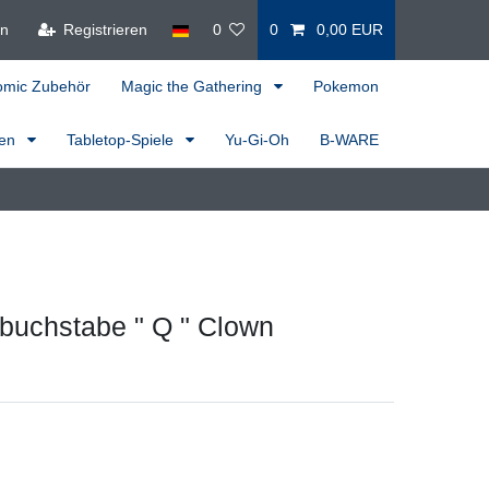
en
Registrieren
0
0
0,00 EUR
omic Zubehör
Magic the Gathering
Pokemon
ren
Tabletop-Spiele
Yu-Gi-Oh
B-WARE
buchstabe " Q " Clown