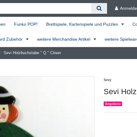
Anmeld
uen
Funko POP!
Brettspiele, Kartenspiele und Puzzles
C
ard Zubehör
weitere Merchandise Artikel
weitere Spielwa
Sevi Holzbuchstabe " Q " Clown
Sevy
Sevi Holz
Angebote