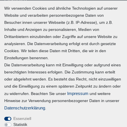
Wir verwenden Cookies und ähnliche Technologien auf unserer
Website und verarbeiten personenbezogene Daten von
Zahlung und Versand
Besucher:innen unserer Webseite (z.B. IP-Adresse), um z.B.
Widerrufsrecht
Inhalte und Anzeigen zu personalisieren, Medien von
Warenkorb
Drittanbietern einzubinden oder Zugriffe auf unsere Website zu
Zur Kasse
analysieren. Die Datenverarbeitung erfolgt erst durch gesetzte
Mein Konto
Cookies. Wir teilen diese Daten mit Dritten, die wir in den
Einstellungen benennen.
Die Datenverarbeitung kann mit Einwilligung oder aufgrund eines
Registrieren
berechtigten Interesses erfolgen. Die Zustimmung kann erteilt
Login
oder abgelehnt werden. Es besteht das Recht, nicht einzuwilligen
und die Einwilligung zu einem späteren Zeitpunkt zu ändern oder
Impressum
Vertrag widerrufen
zu widerrufen. Beachten Sie unser
und weitere
Hinweise zur Verwendung personenbezogener Daten in unserer
Unternehmen
Daten­schutz­erklärung
.
Essenziell
Blog
Statistik