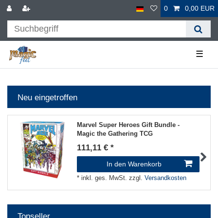
0
0,00 EUR
☰
Neu eingetroffen
Marvel Super Heroes Gift Bundle -
Magic the Gathering TCG
111,11 € *
In den Warenkorb
*
inkl. ges. MwSt.
zzgl.
Versandkosten
Topseller