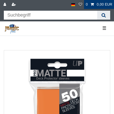
0
0,00 EUR
☰