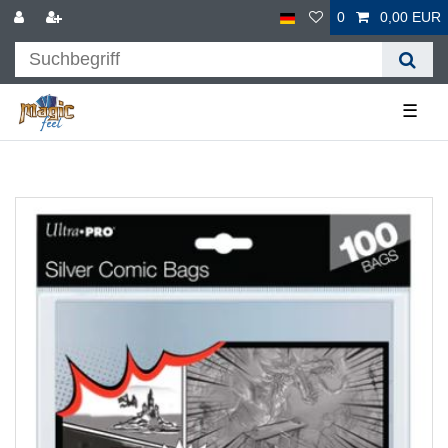
0
0,00 EUR
☰