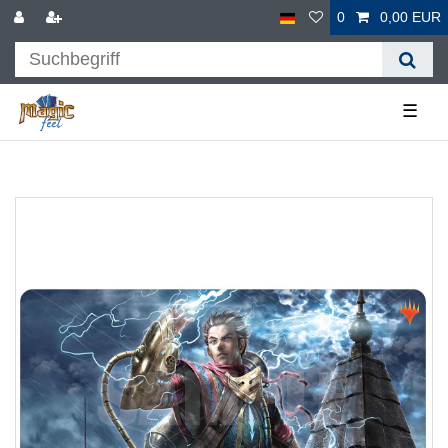
0
0,00 EUR
☰