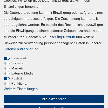
Mein Konto
Cookies. Wir teilen diese Daten mit Dritten, die wir in den
Einstellungen benennen.
Die Datenverarbeitung kann mit Einwilligung oder aufgrund eines
Registrieren
berechtigten Interesses erfolgen. Die Zustimmung kann erteilt
Login
oder abgelehnt werden. Es besteht das Recht, nicht einzuwilligen
und die Einwilligung zu einem späteren Zeitpunkt zu ändern oder
Vertrag widerrufen
Impressum
zu widerrufen. Beachten Sie unser
und weitere
Hinweise zur Verwendung personenbezogener Daten in unserer
Unternehmen
Daten­schutz­erklärung
.
Essenziell
Blog
Statistik
Datenschutzerklärung
Marketing
Externe Medien
Erklärung zur Barrierefreiheit
PayPal
AGB
Funktional
Impressum
Weitere Einstellungen
Alle akzeptieren
Magic Feel